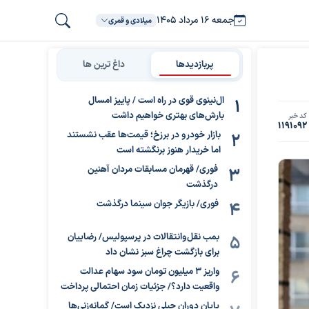
جمعه ۱۶ مرداد ۱۴۰۵
میلادی و قمری
پربازدیدها
داغ ترین ها
ال‌نینوی قوی در راه است / پاییز امسال
بارش‌های بهتری خواهیم داشت
کد خبر
1191092
بازار خودرو در برزخ؛ قیمت‌ها عقب نشستند
اما خریدار هنوز برنگشته است
فوری/ قهرمان مسابقات مردان آهنین
درگذشت
فوری/ بازیگر جوان سینما درگذشت
بمب نقل‌وانتقالات در پرسپولیس/ رضاییان
برای بازگشت چراغ سبز نشان داد
واریز ۳ میلیون تومان سود سهام عدالت
واقعیت دارد؟/ جزئیات زمان احتمالی پرداخت
پایان دوران جبلی نزدیک است/ گمانه‌زنی‌ها