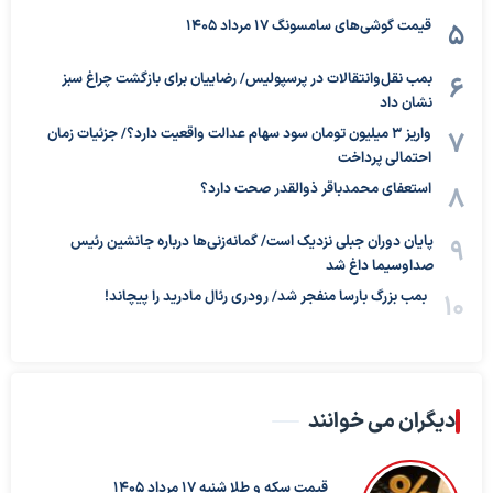
قیمت گوشی‌های سامسونگ 17 مرداد 1405
بمب نقل‌وانتقالات در پرسپولیس/ رضاییان برای بازگشت چراغ سبز
نشان داد
واریز ۳ میلیون تومان سود سهام عدالت واقعیت دارد؟/ جزئیات زمان
احتمالی پرداخت
استعفای محمدباقر ذوالقدر صحت دارد؟
پایان دوران جبلی نزدیک است/ گمانه‌زنی‌ها درباره جانشین رئیس
صداوسیما داغ شد
بمب بزرگ بارسا منفجر شد/ رودری رئال مادرید را پیچاند!
دیگران می خوانند
قیمت سکه و طلا شنبه 17 مرداد 1405