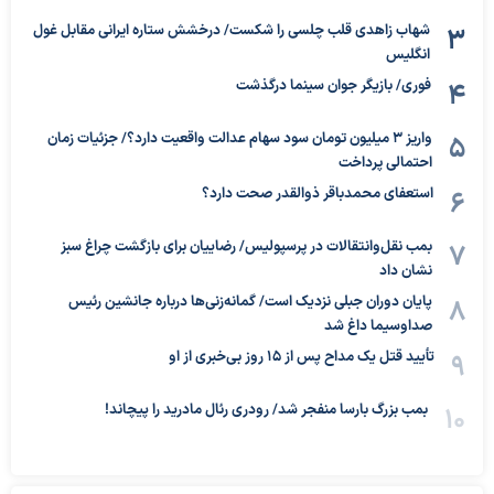
شهاب زاهدی قلب چلسی را شکست/ درخشش ستاره ایرانی مقابل غول
انگلیس
فوری/ بازیگر جوان سینما درگذشت
واریز ۳ میلیون تومان سود سهام عدالت واقعیت دارد؟/ جزئیات زمان
احتمالی پرداخت
استعفای محمدباقر ذوالقدر صحت دارد؟
بمب نقل‌وانتقالات در پرسپولیس/ رضاییان برای بازگشت چراغ سبز
نشان داد
پایان دوران جبلی نزدیک است/ گمانه‌زنی‌ها درباره جانشین رئیس
صداوسیما داغ شد
تأیید قتل یک مداح پس از ۱۵ روز بی‌خبری از او
بمب بزرگ بارسا منفجر شد/ رودری رئال مادرید را پیچاند!