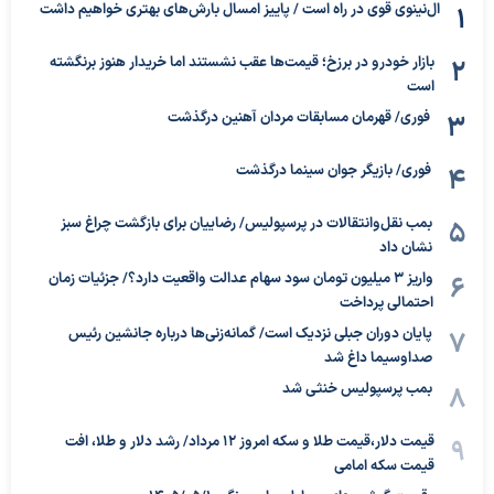
ال‌نینوی قوی در راه است / پاییز امسال بارش‌های بهتری خواهیم داشت
بازار خودرو در برزخ؛ قیمت‌ها عقب نشستند اما خریدار هنوز برنگشته
است
فوری/ قهرمان مسابقات مردان آهنین درگذشت
فوری/ بازیگر جوان سینما درگذشت
بمب نقل‌وانتقالات در پرسپولیس/ رضاییان برای بازگشت چراغ سبز
نشان داد
واریز ۳ میلیون تومان سود سهام عدالت واقعیت دارد؟/ جزئیات زمان
احتمالی پرداخت
پایان دوران جبلی نزدیک است/ گمانه‌زنی‌ها درباره جانشین رئیس
صداوسیما داغ شد
بمب پرسپولیس خنثی شد
قیمت دلار،قیمت طلا و سکه امروز ۱۲ مرداد/ رشد دلار و طلا، افت
قیمت سکه امامی