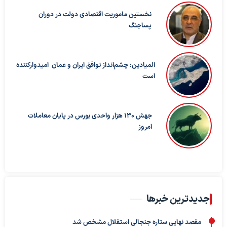
نخستین ماموریت اقتصادی دولت در دوران
پساجنگ
المیادین: چشم‌انداز توافق ایران و عمان امیدوارکننده
است
جهش 130 هزار واحدی بورس در پایان معاملات
امروز
جدیدترین خبرها
مقصد نهایی ستاره جنجالی استقلال مشخص شد