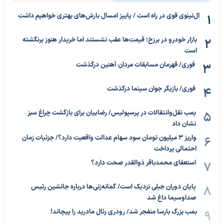
ال‌نینوی قوی در راه است / پاییز امسال بارش‌های بهتری خواهیم داشت
بازار خودرو در برزخ؛ قیمت‌ها عقب نشستند اما خریدار هنوز برنگشته
است
فوری/ قهرمان مسابقات مردان آهنین درگذشت
فوری/ بازیگر جوان سینما درگذشت
بمب نقل‌وانتقالات در پرسپولیس/ رضاییان برای بازگشت چراغ سبز
نشان داد
واریز ۳ میلیون تومان سود سهام عدالت واقعیت دارد؟/ جزئیات زمان
احتمالی پرداخت
استعفای محمدباقر ذوالقدر صحت دارد؟
پایان دوران جبلی نزدیک است/ گمانه‌زنی‌ها درباره جانشین رئیس
صداوسیما داغ شد
بمب بزرگ بارسا منفجر شد/ رودری رئال مادرید را پیچاند!