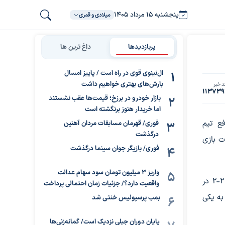
پنجشنبه ۱۵ مرداد ۱۴۰۵
میلادی و قمری
پربازدیدها
داغ ترین ها
ال‌نینوی قوی در راه است / پاییز امسال
بارش‌های بهتری خواهیم داشت
د خبر
113739
بازار خودرو در برزخ؛ قیمت‌ها عقب نشستند
اما خریدار هنوز برنگشته است
فع تیم
فوری/ قهرمان مسابقات مردان آهنین
درگذشت
ات بازی
فوری/ بازیگر جوان سینما درگذشت
واریز ۳ میلیون تومان سود سهام عدالت
پس از حواشی دیدار جنجالی تراکتور و چادرملو که با تساوی ۲-۲ در
واقعیت دارد؟/ جزئیات زمان احتمالی پرداخت
به یکی
بمب پرسپولیس خنثی شد
پایان دوران جبلی نزدیک است/ گمانه‌زنی‌ها