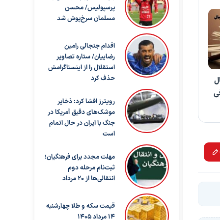
پرسپولیس/ محسن
مسلمان سرخ‌پوش شد
اقدام جنجالی رامین
رضاییان/ ستاره تصاویر
استقلال را از اینستاگرامش
حذف کرد
ل
فی
رویترز افشا کرد: ذخایر
موشک‌های دقیق آمریکا در
جنگ با ایران در حال اتمام
است
مهلت مجدد برای فرهنگیان؛
ثبت‌نام مرحله دوم
انتقالی‌ها از ۲۰ مرداد
قیمت سکه و طلا چهارشنبه
14 مرداد 1405