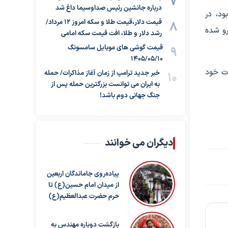
درباره جانشین رئیس صداوسیما داغ شد
ود، در
قیمت دلار،قیمت طلا و سکه امروز ۱۲ مرداد/
رو شده
رشد دلار و طلا، افت قیمت سکه امامی
قیمت گوشی های موبایل سامسونگ
1405/05/10
ده توضیحات خود
خبر جدید ترامپ از زمان آغاز مذاکرات/ حمله
به ایران می توانست بزرگترین حمله پس از
جنگ جهانی دوم باشد!
دیگران می خوانند
پیاده‌روی جاماندگان اربعین
از میدان امام حسین(ع) تا
حرم حضرت عبدالعظیم(ع)
بازگشت دوباره مهندس به