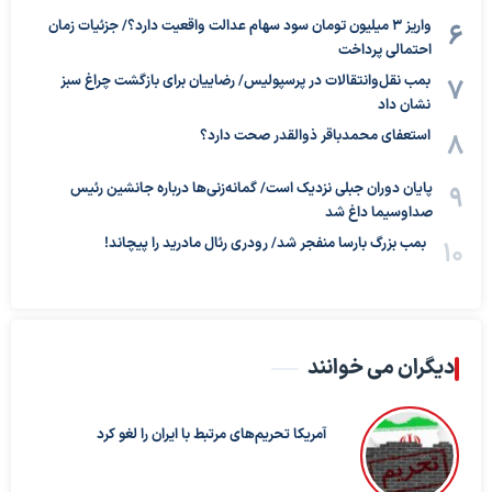
واریز ۳ میلیون تومان سود سهام عدالت واقعیت دارد؟/ جزئیات زمان
احتمالی پرداخت
بمب نقل‌وانتقالات در پرسپولیس/ رضاییان برای بازگشت چراغ سبز
نشان داد
استعفای محمدباقر ذوالقدر صحت دارد؟
پایان دوران جبلی نزدیک است/ گمانه‌زنی‌ها درباره جانشین رئیس
صداوسیما داغ شد
بمب بزرگ بارسا منفجر شد/ رودری رئال مادرید را پیچاند!
دیگران می خوانند
آمریکا تحریم‌های مرتبط با ایران را لغو کرد