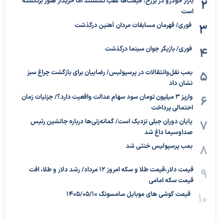
بازار خودرو در برزخ؛ قیمت‌ها عقب نشستند اما خریدار هنوز برنگشته
است
فوری/ قهرمان مسابقات مردان آهنین درگذشت
فوری/ بازیگر جوان سینما درگذشت
بمب نقل‌وانتقالات در پرسپولیس/ رضاییان برای بازگشت چراغ سبز
نشان داد
واریز ۳ میلیون تومان سود سهام عدالت واقعیت دارد؟/ جزئیات زمان
احتمالی پرداخت
پایان دوران جبلی نزدیک است/ گمانه‌زنی‌ها درباره جانشین رئیس
صداوسیما داغ شد
بمب پرسپولیس خنثی شد
قیمت دلار،قیمت طلا و سکه امروز ۱۲ مرداد/ رشد دلار و طلا، افت
قیمت سکه امامی
قیمت گوشی های موبایل سامسونگ 1405/05/10