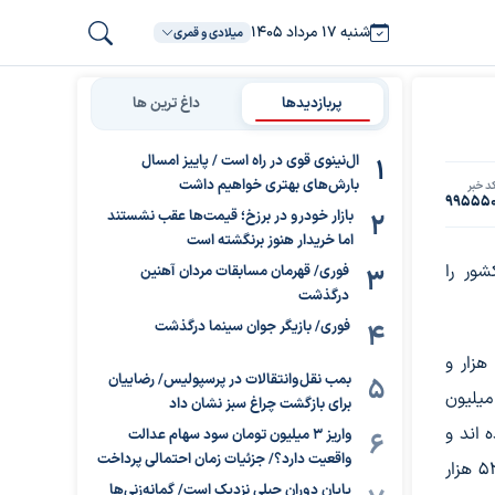
شنبه ۱۷ مرداد ۱۴۰۵
میلادی و قمری
پربازدیدها
داغ ترین ها
ال‌نینوی قوی در راه است / پاییز امسال
بارش‌های بهتری خواهیم داشت
د خبر
99555
بازار خودرو در برزخ؛ قیمت‌ها عقب نشستند
اما خریدار هنوز برنگشته است
شور را
فوری/ قهرمان مسابقات مردان آهنین
درگذشت
فوری/ بازیگر جوان سینما درگذشت
مچنین تا کنون ۶۵ میلیون و ۲۱۸ هزار و
بمب نقل‌وانتقالات در پرسپولیس/ رضاییان
ر دُز اول، ۵۸ میلیون و ۶۱۴ هزار و ۹۹ نفر دُز دوم و ۳۱ میلیون
برای بازگشت چراغ سبز نشان داد
رده اند و
واریز ۳ میلیون تومان سود سهام عدالت
واقعیت دارد؟/ جزئیات زمان احتمالی پرداخت
مجموع واکسن های تزریق شده در کشور به ۱۵۵ میلیون و ۵۳۰ هزار
پایان دوران جبلی نزدیک است/ گمانه‌زنی‌ها