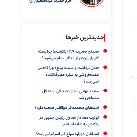
حرم حضرت عبدالعظیم(ع)
جدیدترین خبرها
معمای «ضریب ۲.۷ اینترنت»؛ چرا بسته
کاربران زودتر از انتظار تمام می‌شود؟
فصل برداشت و قیمت برنج؛ چرا کاهش
عمده‌فروشی به سفره مصرف‌کننده
نمی‌رسد؟
مقصد نهایی ستاره جنجالی استقلال
مشخص شد
استعفای محمدباقر ذوالقدر صحت دارد؟
توئیت معنادار معاون رئیس جمهور در
واکنش به شایعات اخیر
استقلال دوباره سراغ گلر اسپانیایی رفت/