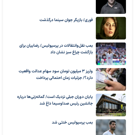
فوری/ بازیگر جوان سینما درگذشت
بمب نقل‌وانتقالات در پرسپولیس/ رضاییان برای
بازگشت چراغ سبز نشان داد
واریز ۳ میلیون تومان سود سهام عدالت واقعیت
دارد؟/ جزئیات زمان احتمالی پرداخت
پایان دوران جبلی نزدیک است/ گمانه‌زنی‌ها درباره
جانشین رئیس صداوسیما داغ شد
بمب پرسپولیس خنثی شد