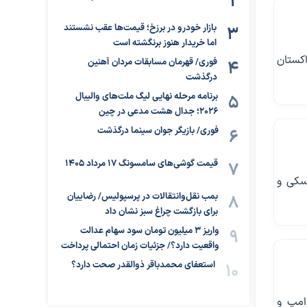
بازار خودرو در برزخ؛ قیمت‌ها عقب نشستند
اما خریدار هنوز برنگشته است
کستان
فوری/ قهرمان مسابقات مردان آهنین
درگذشت
برنامه مرحله نهایی لیگ ملت‌های والیبال
۲۰۲۶؛ جدال هشت مدعی در چین
فوری/ بازیگر جوان سینما درگذشت
قیمت گوشی‌های سامسونگ 17 مرداد 1405
نسکی و
بمب نقل‌وانتقالات در پرسپولیس/ رضاییان
برای بازگشت چراغ سبز نشان داد
واریز ۳ میلیون تومان سود سهام عدالت
واقعیت دارد؟/ جزئیات زمان احتمالی پرداخت
استعفای محمدباقر ذوالقدر صحت دارد؟
رامپ و