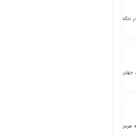
ر تنگه
د جهان
ه هرمز