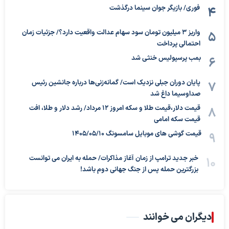
فوری/ بازیگر جوان سینما درگذشت
واریز ۳ میلیون تومان سود سهام عدالت واقعیت دارد؟/ جزئیات زمان
احتمالی پرداخت
بمب پرسپولیس خنثی شد
پایان دوران جبلی نزدیک است/ گمانه‌زنی‌ها درباره جانشین رئیس
صداوسیما داغ شد
قیمت دلار،قیمت طلا و سکه امروز ۱۲ مرداد/ رشد دلار و طلا، افت
قیمت سکه امامی
قیمت گوشی های موبایل سامسونگ 1405/05/10
خبر جدید ترامپ از زمان آغاز مذاکرات/ حمله به ایران می توانست
بزرگترین حمله پس از جنگ جهانی دوم باشد!
دیگران می خوانند