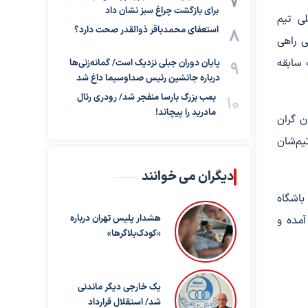
برای بازگشت چراغ سبز نشان داد
ی تیم
استعفای محمدباقر ذوالقدر صحت دارد؟
ی راهی
 سابقه
پایان دوران جبلی نزدیک است/ گمانه‌زنی‌ها
درباره جانشین رئیس صداوسیما داغ شد
بمب بزرگ بارسا منفجر شد/ رودری رئال
مادرید را پیچاند!
ن گران
یم‌شان
دیگران می خوانند
باشگاه
هشدار پلیس تهران درباره
آمده و
«کودک‌بلاگرها»
یک خارجی دیگر ماندنی
شد/ استقلال قرارداد