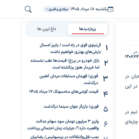
یکشنبه ۱۸ مرداد ۱۴۰۵
میلادی و قمری
پربازدیدها
داغ ترین ها
ال‌نینوی قوی در راه است / پاییز امسال
بارش‌های بهتری خواهیم داشت
 خبر
12087
بازار خودرو در برزخ؛ قیمت‌ها عقب نشستند
اما خریدار هنوز برنگشته است
بان در
فوری/ قهرمان مسابقات مردان آهنین
درگذشت
در این
قیمت گوشی‌های سامسونگ 17 مرداد 1405
فوری/ بازیگر جوان سینما درگذشت
تیم در
اره‌ای
واریز ۳ میلیون تومان سود سهام عدالت
واقعیت دارد؟/ جزئیات زمان احتمالی پرداخت
بمب نقل‌وانتقالات در پرسپولیس/ رضاییان