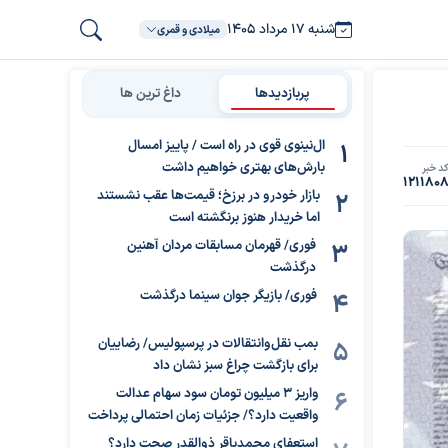
شنبه ۱۷ مرداد ۱۴۰۵
میلادی و قمری
پربازدیدها
داغ ترین ها
ال‌نینوی قوی در راه است / پاییز امسال
بارش‌های بهتری خواهیم داشت
د خبر
121180
بازار خودرو در برزخ؛ قیمت‌ها عقب نشستند
اما خریدار هنوز برنگشته است
فوری/ قهرمان مسابقات مردان آهنین
درگذشت
فوری/ بازیگر جوان سینما درگذشت
بمب نقل‌وانتقالات در پرسپولیس/ رضاییان
برای بازگشت چراغ سبز نشان داد
واریز ۳ میلیون تومان سود سهام عدالت
واقعیت دارد؟/ جزئیات زمان احتمالی پرداخت
استعفای محمدباقر ذوالقدر صحت دارد؟