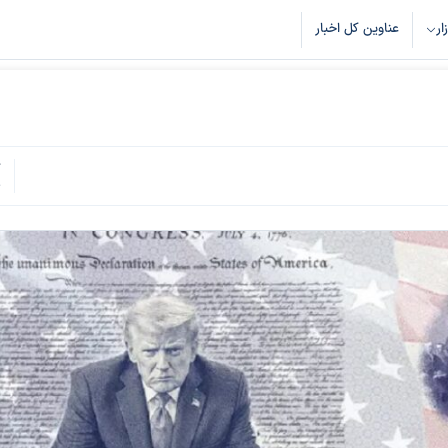
زار
عناوین کل اخبار
ک
8