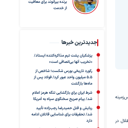
برنده بیرانوند برای معافیت
از خدمت
جدیدترین خبرها
پزشکیان پشت تیم مذاکره‌کننده ایستاد/
«تخریب آنها بی‌انصافی است»
رکورد تاریخی بورس شکست؛ شاخص از
۵.۵ میلیون واحد عبور کرد/ فولاد پس از
ماه‌ها بازگشت
شرط ایران برای بازگشایی تنگه هرمز اعلام
‌زمینه
شد/ پیام صریح سخنگوی سپاه به آمریکا
ربایش و قتل حمیدرضا رجب‌زاده تأیید
شد/ تحقیقات برای شناسایی قاتلان ادامه
لال در
دارد