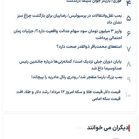
فوری/ بازیگر جوان سینما درگذشت
بمب نقل‌وانتقالات در پرسپولیس/ رضاییان برای بازگشت چراغ سبز
نشان داد
واریز ۳ میلیون تومان سود سهام عدالت واقعیت دارد؟/ جزئیات زمان
احتمالی پرداخت
استعفای محمدباقر ذوالقدر صحت دارد؟
پایان دوران جبلی نزدیک است/ گمانه‌زنی‌ها درباره جانشین رئیس
صداوسیما داغ شد
بمب بزرگ بارسا منفجر شد/ رودری رئال مادرید را پیچاند!
قیمت دلار،قیمت طلا و سکه امروز ۱۲ مرداد/ رشد دلار و طلا، افت
قیمت سکه امامی
دیگران می خوانند