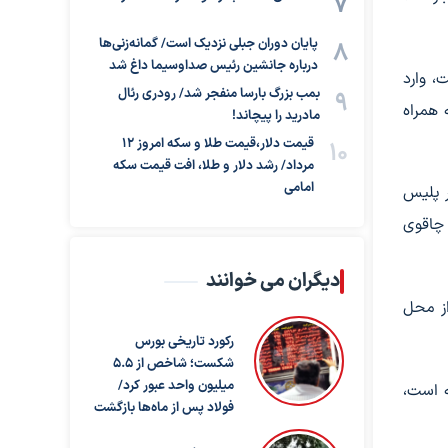
پایان دوران جبلی نزدیک است/ گمانه‌زنی‌ها
درباره جانشین رئیس صداوسیما داغ شد
، وارد
بمب بزرگ بارسا منفجر شد/ رودری رئال
 همراه
مادرید را پیچاند!
قیمت دلار،قیمت طلا و سکه امروز ۱۲
مرداد/ رشد دلار و طلا، افت قیمت سکه
امامی
ر پلیس
 چاقوی
دیگران می خوانند
از محل
رکورد تاریخی بورس
شکست؛ شاخص از ۵.۵
میلیون واحد عبور کرد/
ه است،
فولاد پس از ماه‌ها بازگشت