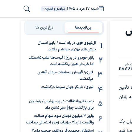
شنبه ۱۷ مرداد ۱۴۰۵
میلادی و قمری
ص
پربازدیدها
داغ ترین ها
ال‌نینوی قوی در راه است / پاییز امسال
بارش‌های بهتری خواهیم داشت
بازار خودرو در برزخ؛ قیمت‌ها عقب نشستند
اما خریدار هنوز برنگشته است
د خبر
118026
فوری/ قهرمان مسابقات مردان آهنین
درگذشت
 تأمین
فوری/ بازیگر جوان سینما درگذشت
 پایان
بمب نقل‌وانتقالات در پرسپولیس/ رضاییان
برای بازگشت چراغ سبز نشان داد
واریز ۳ میلیون تومان سود سهام عدالت
ان یک
واقعیت دارد؟/ جزئیات زمان احتمالی پرداخت
جرا شد
استعفای محمدباقر ذوالقدر صحت دارد؟