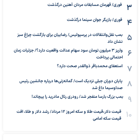
فوری/ قهرمان مسابقات مردان آهنین درگذشت
فوری/ بازیگر جوان سینما درگذشت
بمب نقل‌وانتقالات در پرسپولیس/ رضاییان برای بازگشت چراغ سبز
نشان داد
واریز ۳ میلیون تومان سود سهام عدالت واقعیت دارد؟/ جزئیات زمان
احتمالی پرداخت
استعفای محمدباقر ذوالقدر صحت دارد؟
پایان دوران جبلی نزدیک است/ گمانه‌زنی‌ها درباره جانشین رئیس
صداوسیما داغ شد
بمب بزرگ بارسا منفجر شد/ رودری رئال مادرید را پیچاند!
قیمت دلار،قیمت طلا و سکه امروز ۱۲ مرداد/ رشد دلار و طلا، افت
قیمت سکه امامی