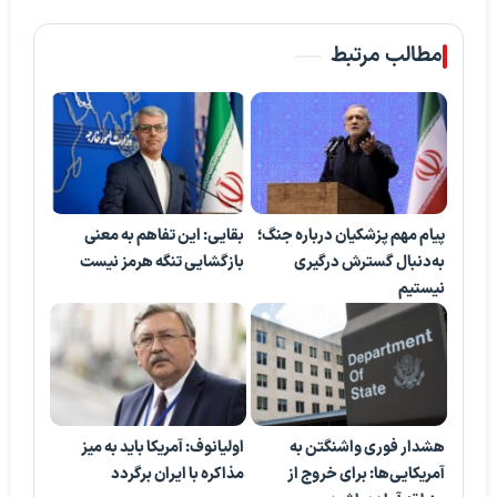
مطالب مرتبط
پیام مهم پزشکیان درباره جنگ؛
بقایی: این تفاهم به معنی
به‌دنبال گسترش درگیری
بازگشایی تنگه هرمز نیست
نیستیم
هشدار فوری واشنگتن به
اولیانوف: آمریکا باید به میز
آمریکایی‌ها: برای خروج از
مذاکره با ایران برگردد