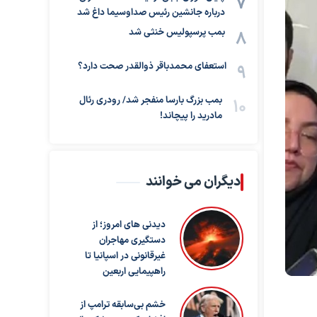
درباره جانشین رئیس صداوسیما داغ شد
بمب پرسپولیس خنثی شد
استعفای محمدباقر ذوالقدر صحت دارد؟
بمب بزرگ بارسا منفجر شد/ رودری رئال
مادرید را پیچاند!
دیگران می خوانند
دیدنی های امروز؛ از
دستگیری مهاجران
غیرقانونی در اسپانیا تا
راهپیمایی اربعین
خشم بی‌سابقه ترامپ از