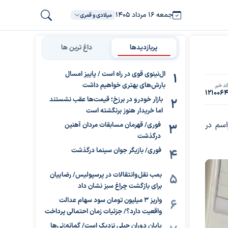
جمعه ۱۶ مرداد ۱۴۰۵
میلادی و قمری
پربازدیدها
داغ ترین ها
ال‌نینوی قوی در راه است / پاییز امسال
بارش‌های بهتری خواهیم داشت
د خبر
121006
بازار خودرو در برزخ؛ قیمت‌ها عقب نشستند
اما خریدار هنوز برنگشته است
اسم در
فوری/ قهرمان مسابقات مردان آهنین
درگذشت
فوری/ بازیگر جوان سینما درگذشت
بمب نقل‌وانتقالات در پرسپولیس/ رضاییان
برای بازگشت چراغ سبز نشان داد
واریز ۳ میلیون تومان سود سهام عدالت
واقعیت دارد؟/ جزئیات زمان احتمالی پرداخت
پایان دوران جبلی نزدیک است/ گمانه‌زنی‌ها