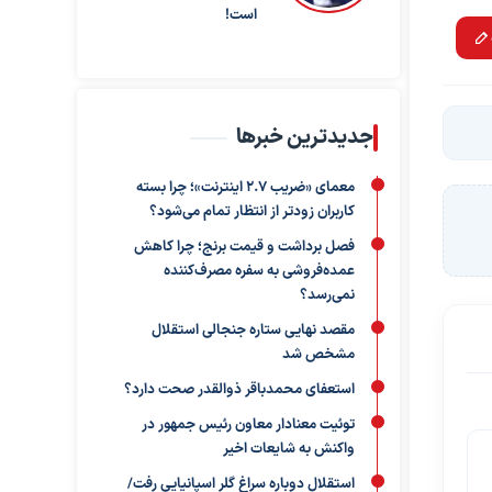
است!
جدیدترین خبرها
معمای «ضریب ۲.۷ اینترنت»؛ چرا بسته
کاربران زودتر از انتظار تمام می‌شود؟
فصل برداشت و قیمت برنج؛ چرا کاهش
عمده‌فروشی به سفره مصرف‌کننده
نمی‌رسد؟
مقصد نهایی ستاره جنجالی استقلال
مشخص شد
استعفای محمدباقر ذوالقدر صحت دارد؟
توئیت معنادار معاون رئیس جمهور در
واکنش به شایعات اخیر
استقلال دوباره سراغ گلر اسپانیایی رفت/