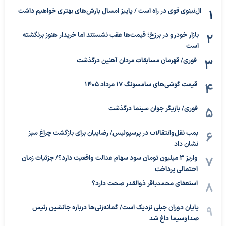
ال‌نینوی قوی در راه است / پاییز امسال بارش‌های بهتری خواهیم داشت
بازار خودرو در برزخ؛ قیمت‌ها عقب نشستند اما خریدار هنوز برنگشته
است
فوری/ قهرمان مسابقات مردان آهنین درگذشت
قیمت گوشی‌های سامسونگ 17 مرداد 1405
فوری/ بازیگر جوان سینما درگذشت
بمب نقل‌وانتقالات در پرسپولیس/ رضاییان برای بازگشت چراغ سبز
نشان داد
واریز ۳ میلیون تومان سود سهام عدالت واقعیت دارد؟/ جزئیات زمان
احتمالی پرداخت
استعفای محمدباقر ذوالقدر صحت دارد؟
پایان دوران جبلی نزدیک است/ گمانه‌زنی‌ها درباره جانشین رئیس
صداوسیما داغ شد