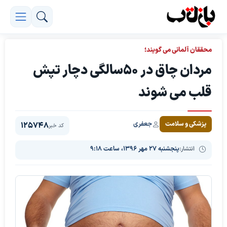
محققان آلمانی می گویند؛
مردان چاق در ۵۰سالگی دچار تپش
قلب می شوند
جعفری
پزشکی و سلامت
125748
کد خبر
انتشار:
پنجشنبه ۲۷ مهر ۱۳۹۶، ساعت ۹:۱۸