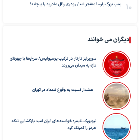
بمب بزرگ بارسا منفجر شد/ رودری رئال مادرید را پیچاند!
دیگران می خوانند
سورپرایز تارتار در ترکیب پرسپولیس/ سرخ‌ها با چهره‌ای
تازه به میدان می‌روند
هشدار نسبت به وقوع تندباد در تهران
نیویورک تایمز: خواسته‌های ایران امید بازگشایی تنگه
هرمز را کمرنگ کرد