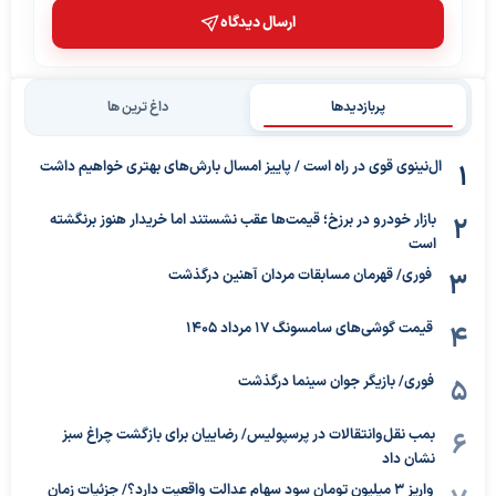
ارسال دیدگاه
پربازدیدها
داغ ترین ها
ال‌نینوی قوی در راه است / پاییز امسال بارش‌های بهتری خواهیم داشت
بازار خودرو در برزخ؛ قیمت‌ها عقب نشستند اما خریدار هنوز برنگشته
است
فوری/ قهرمان مسابقات مردان آهنین درگذشت
قیمت گوشی‌های سامسونگ 17 مرداد 1405
فوری/ بازیگر جوان سینما درگذشت
بمب نقل‌وانتقالات در پرسپولیس/ رضاییان برای بازگشت چراغ سبز
نشان داد
واریز ۳ میلیون تومان سود سهام عدالت واقعیت دارد؟/ جزئیات زمان