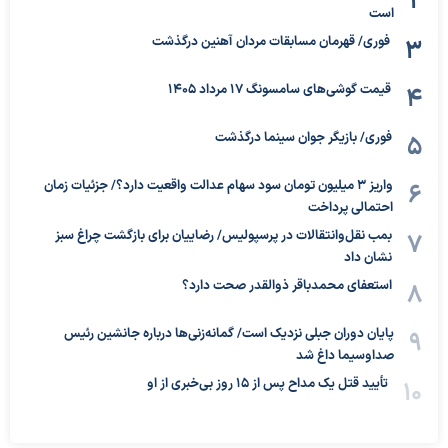
است
فوری/ قهرمان مسابقات مردان آهنین درگذشت
قیمت گوشی‌های سامسونگ 17 مرداد 1405
فوری/ بازیگر جوان سینما درگذشت
واریز ۳ میلیون تومان سود سهام عدالت واقعیت دارد؟/ جزئیات زمان
احتمالی پرداخت
بمب نقل‌وانتقالات در پرسپولیس/ رضاییان برای بازگشت چراغ سبز
نشان داد
استعفای محمدباقر ذوالقدر صحت دارد؟
پایان دوران جبلی نزدیک است/ گمانه‌زنی‌ها درباره جانشین رئیس
صداوسیما داغ شد
تأیید قتل یک مداح پس از ۱۵ روز بی‌خبری از او