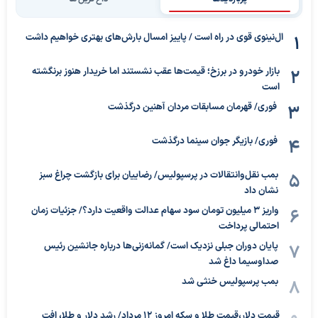
ال‌نینوی قوی در راه است / پاییز امسال بارش‌های بهتری خواهیم داشت
بازار خودرو در برزخ؛ قیمت‌ها عقب نشستند اما خریدار هنوز برنگشته
است
فوری/ قهرمان مسابقات مردان آهنین درگذشت
فوری/ بازیگر جوان سینما درگذشت
بمب نقل‌وانتقالات در پرسپولیس/ رضاییان برای بازگشت چراغ سبز
نشان داد
واریز ۳ میلیون تومان سود سهام عدالت واقعیت دارد؟/ جزئیات زمان
احتمالی پرداخت
پایان دوران جبلی نزدیک است/ گمانه‌زنی‌ها درباره جانشین رئیس
صداوسیما داغ شد
بمب پرسپولیس خنثی شد
قیمت دلار،قیمت طلا و سکه امروز ۱۲ مرداد/ رشد دلار و طلا، افت