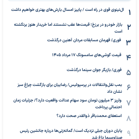
ال‌نینوی قوی در راه است / پاییز امسال بارش‌های بهتری خواهیم داشت
بازار خودرو در برزخ؛ قیمت‌ها عقب نشستند اما خریدار هنوز برنگشته
است
فوری/ قهرمان مسابقات مردان آهنین درگذشت
قیمت گوشی‌های سامسونگ 17 مرداد 1405
فوری/ بازیگر جوان سینما درگذشت
بمب نقل‌وانتقالات در پرسپولیس/ رضاییان برای بازگشت چراغ سبز
نشان داد
واریز ۳ میلیون تومان سود سهام عدالت واقعیت دارد؟/ جزئیات زمان
احتمالی پرداخت
استعفای محمدباقر ذوالقدر صحت دارد؟
پایان دوران جبلی نزدیک است/ گمانه‌زنی‌ها درباره جانشین رئیس
صداوسیما داغ شد