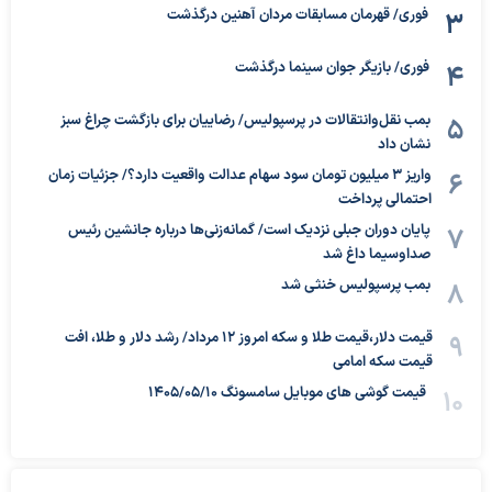
فوری/ قهرمان مسابقات مردان آهنین درگذشت
فوری/ بازیگر جوان سینما درگذشت
بمب نقل‌وانتقالات در پرسپولیس/ رضاییان برای بازگشت چراغ سبز
نشان داد
واریز ۳ میلیون تومان سود سهام عدالت واقعیت دارد؟/ جزئیات زمان
احتمالی پرداخت
پایان دوران جبلی نزدیک است/ گمانه‌زنی‌ها درباره جانشین رئیس
صداوسیما داغ شد
بمب پرسپولیس خنثی شد
قیمت دلار،قیمت طلا و سکه امروز ۱۲ مرداد/ رشد دلار و طلا، افت
قیمت سکه امامی
قیمت گوشی های موبایل سامسونگ 1405/05/10