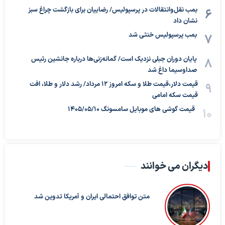
بمب نقل‌وانتقالات در پرسپولیس/ رضاییان برای بازگشت چراغ سبز
نشان داد
بمب پرسپولیس خنثی شد
پایان دوران جبلی نزدیک است/ گمانه‌زنی‌ها درباره جانشین رئیس
صداوسیما داغ شد
قیمت دلار،قیمت طلا و سکه امروز ۱۲ مرداد/ رشد دلار و طلا، افت
قیمت سکه امامی
قیمت گوشی های موبایل سامسونگ 1405/05/10
دیگران می خوانند
متن توافق احتمالی ایران و آمریکا تدوین شد