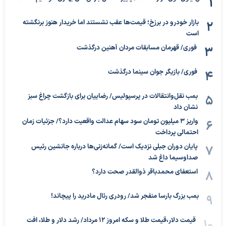
بازار خودرو در برزخ؛ قیمت‌ها عقب نشستند اما خریدار هنوز برنگشته
است
فوری/ قهرمان مسابقات مردان آهنین درگذشت
فوری/ بازیگر جوان سینما درگذشت
بمب نقل‌وانتقالات در پرسپولیس/ رضاییان برای بازگشت چراغ سبز
نشان داد
واریز ۳ میلیون تومان سود سهام عدالت واقعیت دارد؟/ جزئیات زمان
احتمالی پرداخت
پایان دوران جبلی نزدیک است/ گمانه‌زنی‌ها درباره جانشین رئیس
صداوسیما داغ شد
استعفای محمدباقر ذوالقدر صحت دارد؟
بمب بزرگ بارسا منفجر شد/ رودری رئال مادرید را پیچاند!
قیمت دلار،قیمت طلا و سکه امروز ۱۲ مرداد/ رشد دلار و طلا، افت