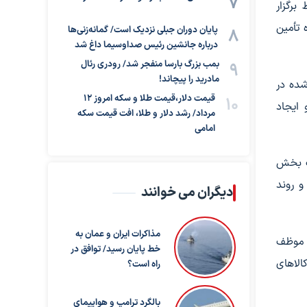
برگزار
 تأمین
پایان دوران جبلی نزدیک است/ گمانه‌زنی‌ها
درباره جانشین رئیس صداوسیما داغ شد
بمب بزرگ بارسا منفجر شد/ رودری رئال
مادرید را پیچاند!
شده در
قیمت دلار،قیمت طلا و سکه امروز ۱۲
 ایجاد
مرداد/ رشد دلار و طلا، افت قیمت سکه
امامی
یت بخش
و روند
دیگران می خوانند
مذاکرات ایران و عمان به
ا موظف
خط پایان رسید/ توافق در
الاهای
راه است؟
بالگرد ترامپ و هواپیمای