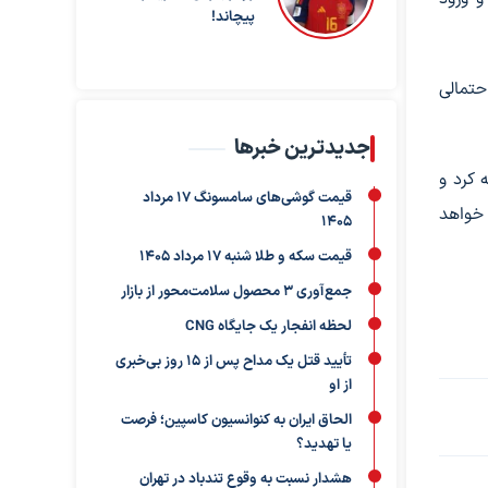
پیچاند!
حتمالی
جدیدترین خبرها
 کرد و
قیمت گوشی‌های سامسونگ 17 مرداد
 خواهد
1405
قیمت سکه و طلا شنبه 17 مرداد 1405
جمع‌آوری ۳ محصول سلامت‌محور از بازار
لحظه انفجار یک جایگاه CNG
تأیید قتل یک مداح پس از ۱۵ روز بی‌خبری
از او
الحاق ایران به کنوانسیون کاسپین؛ فرصت
یا تهدید؟
هشدار نسبت به وقوع تندباد در تهران