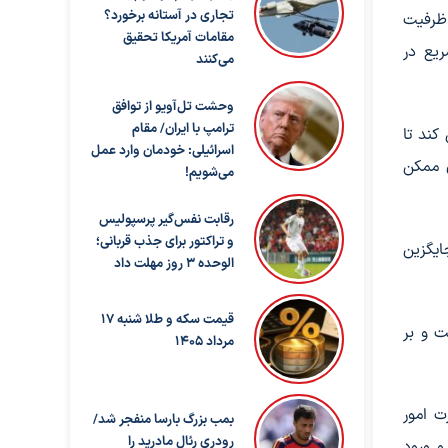
تجاری در آستانه برخورد؟
 ظرفیت
مقامات آمریکا تحقیق
ریع در
می‌کنند
وحشت تل‌آویو از توافق
ترامپ با ایران/ مقام
کند تا
اسرائیلی: خودمان وارد عمل
ن ممکن
می‌شویم!
رقابت نفس‌گیر پرسپولیس
و تراکتور برای جذب قربانی؛
یگزین
الوحده ۳ روز مهلت داد
قیمت سکه و طلا شنبه 17
ت و بر
مرداد 1405
 امور
بمب بزرگ بارسا منفجر شد/
رودری رئال مادرید را
و ورود