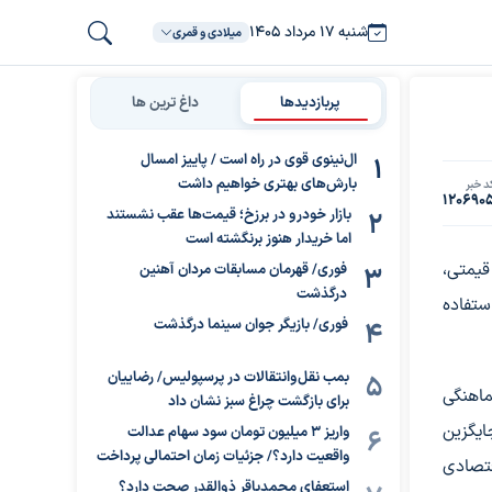
شنبه ۱۷ مرداد ۱۴۰۵
میلادی و قمری
پربازدیدها
داغ ترین ها
ال‌نینوی قوی در راه است / پاییز امسال
بارش‌های بهتری خواهیم داشت
د خبر
120690
بازار خودرو در برزخ؛ قیمت‌ها عقب نشستند
اما خریدار هنوز برنگشته است
قیمتی،
فوری/ قهرمان مسابقات مردان آهنین
درگذشت
تفاده
فوری/ بازیگر جوان سینما درگذشت
بمب نقل‌وانتقالات در پرسپولیس/ رضاییان
ماهنگی
برای بازگشت چراغ سبز نشان داد
ایگزین
واریز ۳ میلیون تومان سود سهام عدالت
واقعیت دارد؟/ جزئیات زمان احتمالی پرداخت
تصادی
استعفای محمدباقر ذوالقدر صحت دارد؟