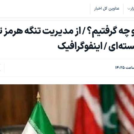
زار
عناوین کل اخبار
و چه گرفتیم؟ / از مدیریت تنگه هرمز ت
ه‌ای / اینفوگرافیک
ک
9