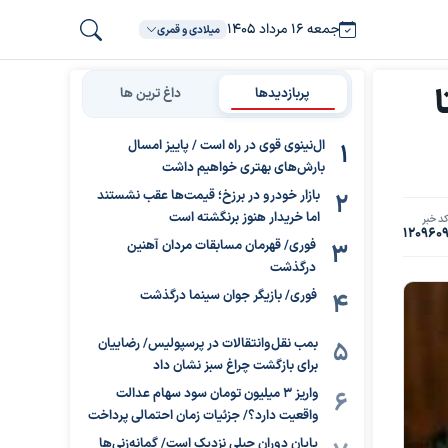
جمعه ۱۶ مرداد ۱۴۰۵
میلادی و قمری
ا
پربازدیدها
داغ ترین ها
ال‌نینوی قوی در راه است / پاییز امسال
بارش‌های بهتری خواهیم داشت
بازار خودرو در برزخ؛ قیمت‌ها عقب نشستند
اما خریدار هنوز برنگشته است
د خبر
120960
فوری/ قهرمان مسابقات مردان آهنین
درگذشت
فوری/ بازیگر جوان سینما درگذشت
بمب نقل‌وانتقالات در پرسپولیس/ رضاییان
برای بازگشت چراغ سبز نشان داد
واریز ۳ میلیون تومان سود سهام عدالت
واقعیت دارد؟/ جزئیات زمان احتمالی پرداخت
پایان دوران جبلی نزدیک است/ گمانه‌زنی‌ها