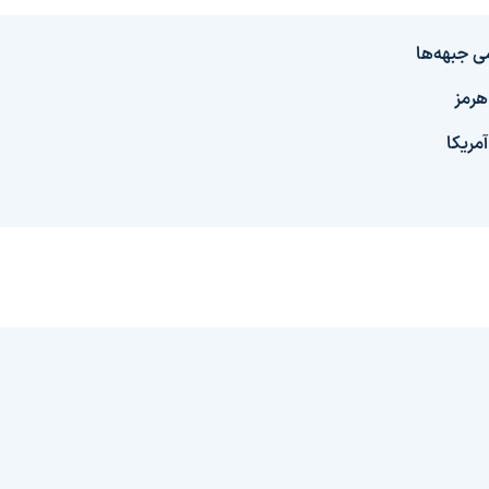
ی جبهه‌ها
هرمز
مریکا