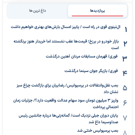
پربازدیدها
داغ ترین ها
ال‌نینوی قوی در راه است / پاییز امسال بارش‌های بهتری خواهیم داشت
بازار خودرو در برزخ؛ قیمت‌ها عقب نشستند اما خریدار هنوز برنگشته
است
فوری/ قهرمان مسابقات مردان آهنین درگذشت
فوری/ بازیگر جوان سینما درگذشت
بمب نقل‌وانتقالات در پرسپولیس/ رضاییان برای بازگشت چراغ سبز
نشان داد
واریز ۳ میلیون تومان سود سهام عدالت واقعیت دارد؟/ جزئیات زمان
احتمالی پرداخت
پایان دوران جبلی نزدیک است/ گمانه‌زنی‌ها درباره جانشین رئیس
صداوسیما داغ شد
بمب پرسپولیس خنثی شد