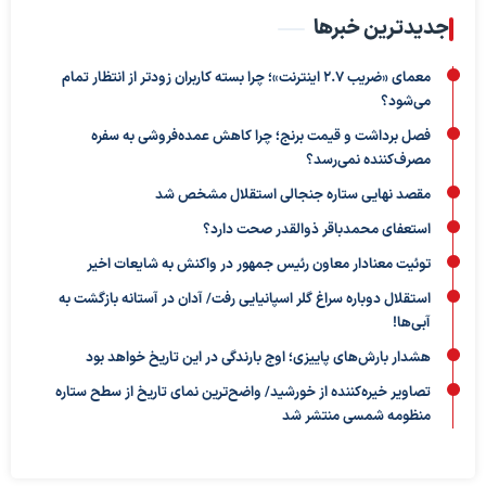
جدیدترین خبرها
معمای «ضریب ۲.۷ اینترنت»؛ چرا بسته کاربران زودتر از انتظار تمام
می‌شود؟
فصل برداشت و قیمت برنج؛ چرا کاهش عمده‌فروشی به سفره
مصرف‌کننده نمی‌رسد؟
مقصد نهایی ستاره جنجالی استقلال مشخص شد
استعفای محمدباقر ذوالقدر صحت دارد؟
توئیت معنادار معاون رئیس جمهور در واکنش به شایعات اخیر
استقلال دوباره سراغ گلر اسپانیایی رفت/ آدان در آستانه بازگشت به
آبی‌ها!
هشدار بارش‌های پاییزی؛ اوج بارندگی در این تاریخ خواهد بود
تصاویر خیره‌کننده از خورشید/ واضح‌ترین نمای تاریخ از سطح ستاره
منظومه شمسی منتشر شد