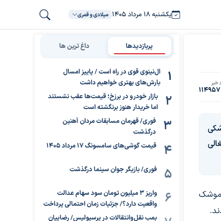
یکشنبه ۱۸ مرداد ۱۴۰۵
میلادی و قمری
پربازدیدها
داغ ترین ها
ال‌نینوی قوی در راه است / پاییز امسال
بارش‌های بهتری خواهیم داشت
 خبر
114957
بازار خودرو در برزخ؛ قیمت‌ها عقب نشستند
اما خریدار هنوز برنگشته است
فوری/ قهرمان مسابقات مردان آهنین
شکی
درگذشت
الی
قیمت گوشی‌های سامسونگ 17 مرداد 1405
فوری/ بازیگر جوان سینما درگذشت
ی رژیم صهیونیستی از شلیک شدن دست کم ۱۰ موشک
واریز ۳ میلیون تومان سود سهام عدالت
واقعیت دارد؟/ جزئیات زمان احتمالی پرداخت
ند.
بمب نقل‌وانتقالات در پرسپولیس/ رضاییان