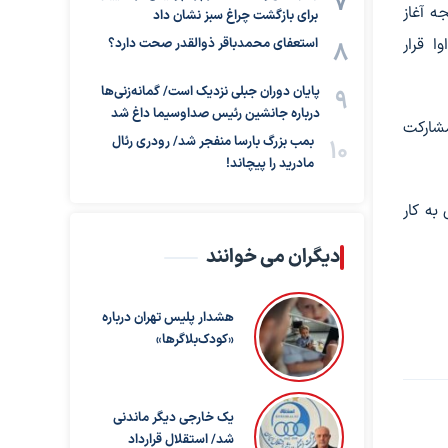
ت در نتیجه آغاز
برای بازگشت چراغ سبز نشان داد
ا قرار
استعفای محمدباقر ذوالقدر صحت دارد؟
پایان دوران جبلی نزدیک است/ گمانه‌زنی‌ها
درباره جانشین رئیس صداوسیما داغ شد
مشارکت
بمب بزرگ بارسا منفجر شد/ رودری رئال
مادرید را پیچاند!
به کار
دیگران می خوانند
هشدار پلیس تهران درباره
«کودک‌بلاگرها»
یک خارجی دیگر ماندنی
شد/ استقلال قرارداد