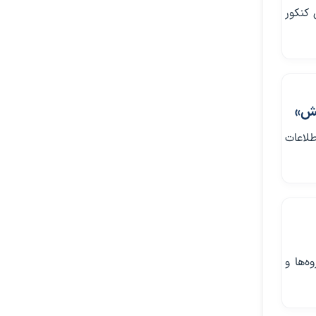
 کنکور
جش»
ا مراجعه به سامانه «مای سنجش» (my.sanjesh) اطلاعات
‌ها و