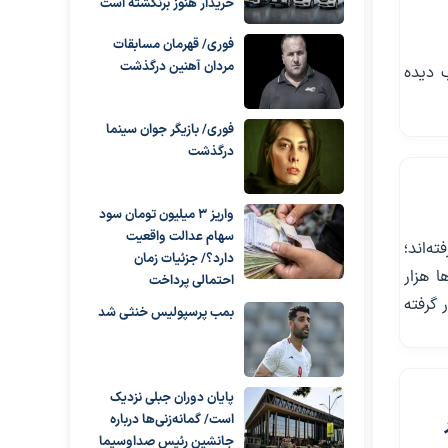
خریدار هنوز برنگشته است
فوری/ قهرمان مسابقات
مردان آهنین درگذشت
 دیده
فوری/ بازیگر جوان سینما
درگذشت
واریز ۳ میلیون تومان سود
سهام عدالت واقعیت
ه‌اند؛
دارد؟/ جزئیات زمان
ا هزار
احتمالی پرداخت
 گرفته
بمب پرسپولیس خنثی شد
پایان دوران جبلی نزدیک
است/ گمانه‌زنی‌ها درباره
جانشین رئیس صداوسیما