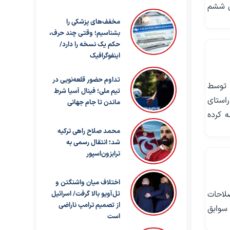
ل ششم
مخفف‌های پزشکی را
بشناسیم؛ وقتی چند حرف،
حکم یک نسخه را دارد/
اینفوگرافیک
تداوم حضور قلعه‌نویی در
 توسط
تیم ملی؛ فینال آسیا شرط
استای
ماندن تا جام جهانی
 کرده
محمد صلاح راهی ترکیه
شد؛ انتقال رسمی به
ترابزون‌اسپور
اختلاف میان واشنگتن و
لاحات
تل‌آویو بالا گرفت/ اسرائیل
از تصمیم ترامپ ناراضی
سوابق
است