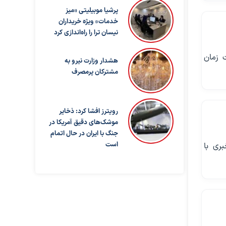
پرشیا موبیلیتی «میز
خدمات» ویژه خریداران
نیسان ترا را راه‌اندازی کرد
ه است زمان
هشدار وزارت نیرو به
مشترکان پرمصرف
رویترز افشا کرد: ذخایر
موشک‌های دقیق آمریکا در
جنگ با ایران در حال اتمام
است
 نشست خبری با