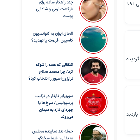
چند راهکار ساده برای
نی اخذ
بازگشت نرمی و شادابی
پوست
الحاق ایران به کنوانسیون
کاسپین؛ فرصت یا تهدید؟
شان مشخص گردیده
انتقالی که همه را شوکه
کرد/ چرا محمد صلاح
ترابزون‌اسپور را انتخاب کرد؟
سورپرایز تارتار در ترکیب
پرسپولیس/ سرخ‌ها با
چهره‌ای تازه به میدان
بازدید
می‌روند
حمله تند نماینده مجلس
به بقایی: شما سخنگو