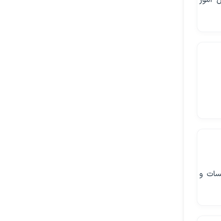
 امور
سات و