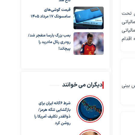
داغ شد
قیمت گوشی‌های
یاتی تحت
سامسونگ 17 مرداد 1405
الیاتی
الیاتی
بمب بزرگ بارسا منفجر شد/
 اقدام
رودری رئال مادرید را
پیچاند!
دیگران می خوانند
جموع پیش‌ بینی
شرط ۶گانه ایران برای
بازگشایی تنگه هرمز/
ذوالقدر تکلیف آمریکا را
روشن کرد