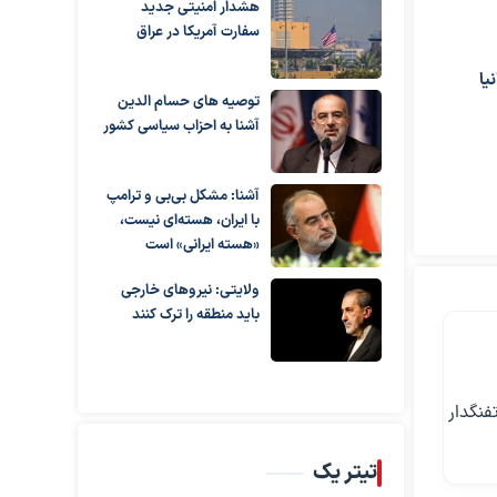
هشدار امنیتی جدید
سفارت آمریکا در عراق
یا
توصیه های حسام الدین
آشنا به احزاب سیاسی کشور
آشنا: مشکل بی‌بی‌ و ترامپ
با ایران، هسته‌ای نیست،
«هسته ایرانی» است
ولایتی: نیروهای خارجی
باید منطقه را ترک کنند
علام کرد که دو ناو آبی-خاکی آمریکا، «باکسر» و «پورتلند»، همراه با ۲۲۰۰ تفنگدار
تیتر یک