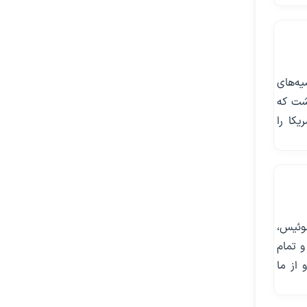
ه‌های
شت که
یکا را
وئیس،
و تمام
 از ما