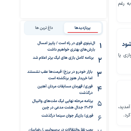
ه رغم
پربازدیدها
داغ ترین ها
شود
ال‌نینوی قوی در راه است / پاییز امسال
بارش‌های بهتری خواهیم داشت
زی یا
برنامه کامل بازی های لیگ برتر اعلام شد
بازار خودرو در برزخ؛ قیمت‌ها عقب نشستند
اما خریدار هنوز برنگشته است
فوری/ قهرمان مسابقات مردان آهنین
درگذشت
برنامه مرحله نهایی لیگ ملت‌های والیبال
آمدید،
۲۰۲۶؛ جدال هشت مدعی در چین
کرد.
فوری/ بازیگر جوان سینما درگذشت
بمب نقل‌وانتقالات در پرسپولیس/ رضاییان