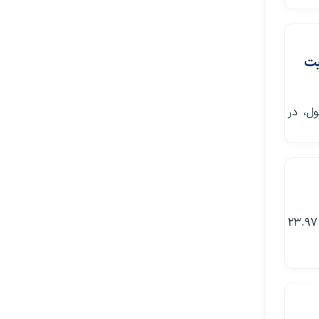
بت
ل، در
نرخ سود بازار بین‌بانکی در آخرین هفته تیرماه 1405 با ادامه روند صعودی خود به 23.97