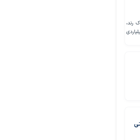
 رند،
لیاردی
تی