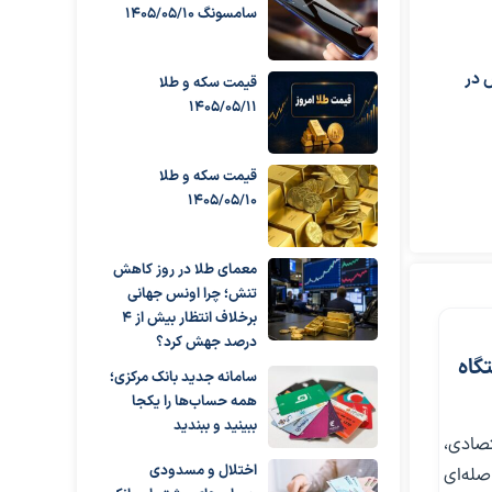
سامسونگ 1405/05/10
س در
قیمت سکه و طلا
1405/05/11
قیمت سکه و طلا
1405/05/10
معمای طلا در روز کاهش
تنش؛ چرا اونس جهانی
برخلاف انتظار بیش از ۴
درصد جهش کرد؟
گاه
سامانه جدید بانک مرکزی؛
همه حساب‌ها را یکجا
ببینید و ببندید
تصادی،
اختلال و مسدودی
صله‌ای