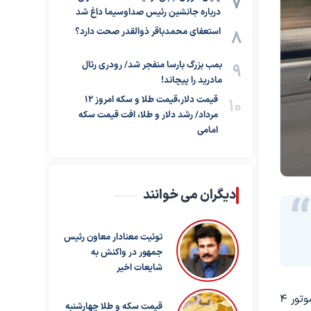
درباره جانشین رئیس صداوسیما داغ شد
استعفای محمدباقر ذوالقدر صحت دارد؟
بمب بزرگ بارسا منفجر شد/ رودری رئال
مادرید را پیچاند!
قیمت دلار،قیمت طلا و سکه امروز ۱۲
مرداد/ رشد دلار و طلا، افت قیمت سکه
امامی
دیگران می خوانند
توئیت معنادار معاون رئیس
جمهور در واکنش به
شایعات اخیر
موتور چهار سیلندر 1.6 لیتری توربوشارژ 180 اسب بخاری که قبلا در اکثر K5ها یافت می‌شد، از بین رفت. در مقابل، یک موتور 4
قیمت سکه و طلا چهارشنبه