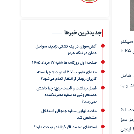
جدیدترین خبرها
توربوشارژ 290 اسب بخاری چهار سیلندر
آتش‌سوزی در یک کشتی نزدیک سواحل
مجهز شده که به گیربکس هشت سرعته اتوماتیک دوکلاچه متصل شده که با هیوندای سوناتا N Line مشترک است. اسپورت‌ترین K5 با
عمان در تنگه هرمز
صفحه اول روزنامه‌ها شنبه 17 مرداد 1405
معمای «ضریب ۲.۷ اینترنت»؛ چرا بسته
ده شامل
کاربران زودتر از انتظار تمام می‌شود؟
 هستند و به
فصل برداشت و قیمت برنج؛ چرا کاهش
عمده‌فروشی به سفره مصرف‌کننده
نمی‌رسد؟
تریم پایه LXS با رینگ 16 اینچی عرضه می‌شود، در حالی که EX و GT-Line دارای رینگ‌های 18 اینچی هستند. در بالای این محدوده، GT
مقصد نهایی ستاره جنجالی استقلال
مشخص شد
ز کالیبر ترمز سبز
استعفای محمدباقر ذوالقدر صحت دارد؟
برای مطابقت با دوخت جذاب داخل کابین دارد. یک کلاستر دیجیتال 12.0 اینچی اختیاری و یک صفحه نمایش لمسی مرکزی 12.3 اینچی