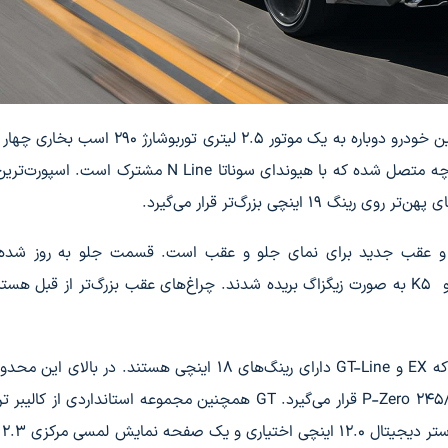
مدل GT بسیار قدرتمندتر با همان پیشرانه باز می‌گردد. این خودرو دوباره به یک موتور 2.5 لیتری 
ینچی بزرگ‌تر قرار می‌گیرد.
ارای چراغ‌های جلو و عقب جدید برای نمای جلو و عقب است. قسمت جلو به روز ش
چراغ‌های روز جدید کهربایی رنگ است که در قسمت جلو K5 به صورت زیگزاگ بریده شدند. چراغ‌های عقب بزرگ‌تر از قبل
دارای رینگ 19 اینچی است که در لاستیک پیرلی P-Zero 245/40R-19 قرار می‌گیرد. GT همچنین مجموعه استانداردی ا