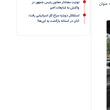
توئیت معنادار معاون رئیس جمهور در
 گرفتند. کیا قابلیت پشتیبانی از Apple CarPlay و Android Auto را به عنوان
واکنش به شایعات اخیر
استقلال دوباره سراغ گلر اسپانیایی رفت/
آدان در آستانه بازگشت به آبی‌ها!