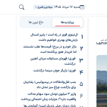
شنبه ۱۷ مرداد ۱۴۰۵
میلادی و قمری
پربازدیدها
داغ ترین ها
ال‌نینوی قوی در راه است / پاییز امسال
بارش‌های بهتری خواهیم داشت
د خبر
105211
بازار خودرو در برزخ؛ قیمت‌ها عقب نشستند
اما خریدار هنوز برنگشته است
فوری/ قهرمان مسابقات مردان آهنین
درگذشت
فوری/ بازیگر جوان سینما درگذشت
بمب نقل‌وانتقالات در پرسپولیس/ رضاییان
برای بازگشت چراغ سبز نشان داد
واریز ۳ میلیون تومان سود سهام عدالت
واقعیت دارد؟/ جزئیات زمان احتمالی پرداخت
پایان دوران جبلی نزدیک است/ گمانه‌زنی‌ها