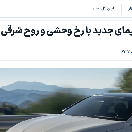
زار
عناوین کل اخبار
ک
6