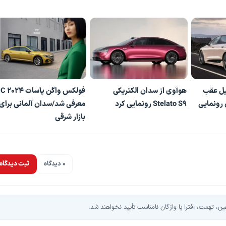
یل عقب
هوآوی از سدان الکتریکی
فولکس واگن پاسات 2024
 رونمایی
Stelato S9 رونمایی کرد
معرفی شد/سدان آلمانی برای
بازار شرقی
0 دیدگاه
ثبت دیدگاه
، تهمت، افترا یا واژگان نامناسب تأیید نخواهند شد.