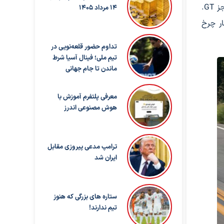
سیلندر 2.5 لیتری تنفس طبیعی جدید برای K5 تدارک دیده شد که 191 اسب بخار قدرت تولید می‌کند. برای تمام سطوح تریم به جز GT.
14 مرداد 1405
ار چرخ
تداوم حضور قلعه‌نویی در
تیم ملی؛ فینال آسیا شرط
ماندن تا جام جهانی
معرفی پلتفرم آموزش با
هوش مصنوعی اندرز
ترامپ مدعی پیروزی مقابل
ایران شد
ستاره های بزرگی که هنوز
تیم ندارند!