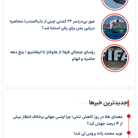
عبور بی‌دردسر ۲۲ کشتی چینی از باب‌المندب/ محاصره
دریایی یمن برای پکن استثنا شد؟
رؤسای جنجالی فیفا؛ از هاولانژ تا اینفانتینو / پنج دهه
حاشیه و اتهام
جدیدترین خبرها
معمای طلا در روز کاهش تنش؛ چرا اونس جهانی برخلاف انتظار بیش
از ۴ درصد جهش کرد؟
نوید محمد زاده بروس لی شد!