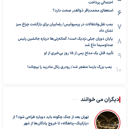
احتمالی پرداخت
استعفای محمدباقر ذوالقدر صحت دارد؟
بمب نقل‌وانتقالات در پرسپولیس/ رضاییان برای بازگشت چراغ سبز
نشان داد
پایان دوران جبلی نزدیک است/ گمانه‌زنی‌ها درباره جانشین رئیس
صداوسیما داغ شد
تأیید قتل یک مداح پس از ۱۵ روز بی‌خبری از او
بمب بزرگ بارسا منفجر شد/ رودری رئال مادرید را پیچاند!
دیگران می خوانند
تهران بعد از جنگ چگونه باید دوباره طراحی شود؟ از
«پارکینگ-پناهگاه» تا خروج پادگان‌ها از شهر