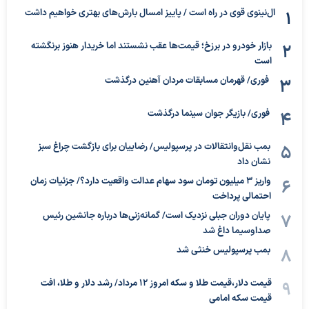
ال‌نینوی قوی در راه است / پاییز امسال بارش‌های بهتری خواهیم داشت
بازار خودرو در برزخ؛ قیمت‌ها عقب نشستند اما خریدار هنوز برنگشته
است
فوری/ قهرمان مسابقات مردان آهنین درگذشت
فوری/ بازیگر جوان سینما درگذشت
بمب نقل‌وانتقالات در پرسپولیس/ رضاییان برای بازگشت چراغ سبز
نشان داد
واریز ۳ میلیون تومان سود سهام عدالت واقعیت دارد؟/ جزئیات زمان
احتمالی پرداخت
پایان دوران جبلی نزدیک است/ گمانه‌زنی‌ها درباره جانشین رئیس
صداوسیما داغ شد
بمب پرسپولیس خنثی شد
قیمت دلار،قیمت طلا و سکه امروز ۱۲ مرداد/ رشد دلار و طلا، افت
قیمت سکه امامی