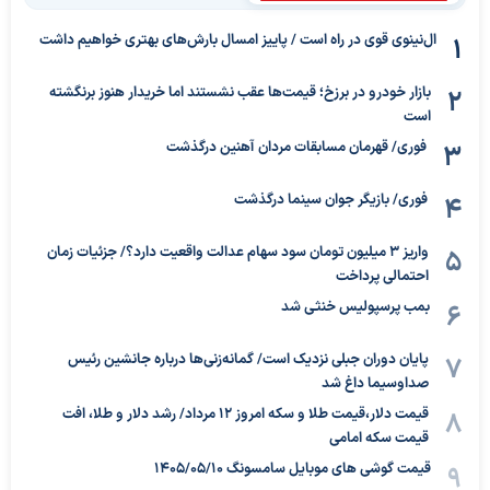
ال‌نینوی قوی در راه است / پاییز امسال بارش‌های بهتری خواهیم داشت
بازار خودرو در برزخ؛ قیمت‌ها عقب نشستند اما خریدار هنوز برنگشته
است
فوری/ قهرمان مسابقات مردان آهنین درگذشت
فوری/ بازیگر جوان سینما درگذشت
واریز ۳ میلیون تومان سود سهام عدالت واقعیت دارد؟/ جزئیات زمان
احتمالی پرداخت
بمب پرسپولیس خنثی شد
پایان دوران جبلی نزدیک است/ گمانه‌زنی‌ها درباره جانشین رئیس
صداوسیما داغ شد
قیمت دلار،قیمت طلا و سکه امروز ۱۲ مرداد/ رشد دلار و طلا، افت
قیمت سکه امامی
قیمت گوشی های موبایل سامسونگ 1405/05/10