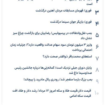
است
فوری/ قهرمان مسابقات مردان آهنین درگذشت
فوری/ بازیگر جوان سینما درگذشت
بمب نقل‌وانتقالات در پرسپولیس/ رضاییان برای بازگشت چراغ سبز
نشان داد
واریز ۳ میلیون تومان سود سهام عدالت واقعیت دارد؟/ جزئیات زمان
احتمالی پرداخت
استعفای محمدباقر ذوالقدر صحت دارد؟
پایان دوران جبلی نزدیک است/ گمانه‌زنی‌ها درباره جانشین رئیس
صداوسیما داغ شد
بمب بزرگ بارسا منفجر شد/ رودری رئال مادرید را پیچاند!
قیمت دلار،قیمت طلا و سکه امروز ۱۲ مرداد/ رشد دلار و طلا، افت
قیمت سکه امامی