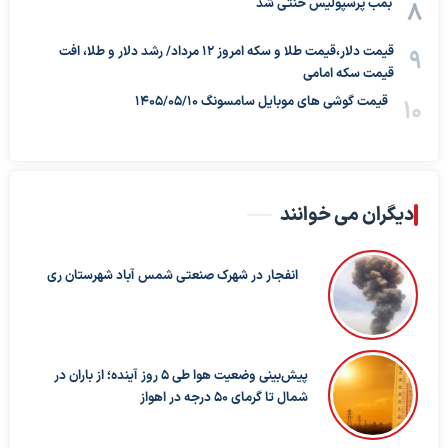
بمب پرسپولیس خنثی شد
قیمت دلار،قیمت طلا و سکه امروز ۱۲ مرداد/ رشد دلار و طلا، افت
قیمت سکه امامی
قیمت گوشی های موبایل سامسونگ 1405/05/10
دیگران می خوانند
انفجار در شهرک صنعتی شمس آباد شهرستان ری
پیش‌بینی وضعیت هوا طی ۵ روز آینده؛ از باران در
شمال تا گرمای ۵۰ درجه در اهواز