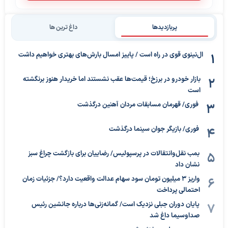
پربازدیدها
داغ ترین ها
ال‌نینوی قوی در راه است / پاییز امسال بارش‌های بهتری خواهیم داشت
بازار خودرو در برزخ؛ قیمت‌ها عقب نشستند اما خریدار هنوز برنگشته
است
فوری/ قهرمان مسابقات مردان آهنین درگذشت
فوری/ بازیگر جوان سینما درگذشت
بمب نقل‌وانتقالات در پرسپولیس/ رضاییان برای بازگشت چراغ سبز
نشان داد
واریز ۳ میلیون تومان سود سهام عدالت واقعیت دارد؟/ جزئیات زمان
احتمالی پرداخت
پایان دوران جبلی نزدیک است/ گمانه‌زنی‌ها درباره جانشین رئیس
صداوسیما داغ شد