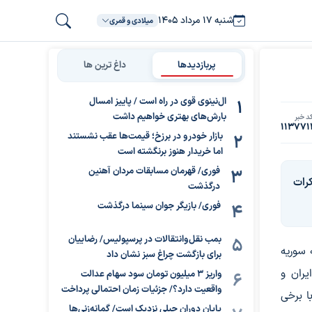
شنبه ۱۷ مرداد ۱۴۰۵
میلادی و قمری
پربازدیدها
داغ ترین ها
ال‌نینوی قوی در راه است / پاییز امسال
بارش‌های بهتری خواهیم داشت
د خبر
113771
بازار خودرو در برزخ؛ قیمت‌ها عقب نشستند
اما خریدار هنوز برنگشته است
فوری/ قهرمان مسابقات مردان آهنین
رات
درگذشت
فوری/ بازیگر جوان سینما درگذشت
بمب نقل‌وانتقالات در پرسپولیس/ رضاییان
 سوریه
برای بازگشت چراغ سبز نشان داد
یران و
واریز ۳ میلیون تومان سود سهام عدالت
واقعیت دارد؟/ جزئیات زمان احتمالی پرداخت
ا برخی
پایان دوران جبلی نزدیک است/ گمانه‌زنی‌ها