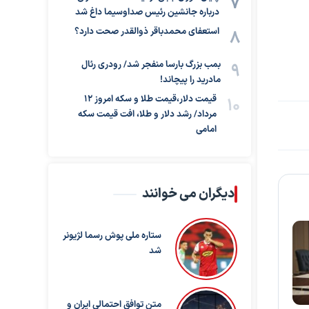
درباره جانشین رئیس صداوسیما داغ شد
استعفای محمدباقر ذوالقدر صحت دارد؟
بمب بزرگ بارسا منفجر شد/ رودری رئال
مادرید را پیچاند!
قیمت دلار،قیمت طلا و سکه امروز ۱۲
مرداد/ رشد دلار و طلا، افت قیمت سکه
امامی
دیگران می خوانند
ستاره ملی پوش رسما لژیونر
شد
متن توافق احتمالی ایران و