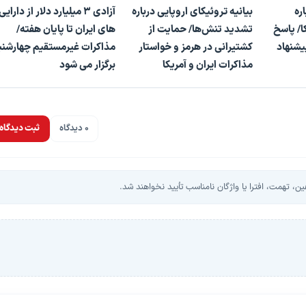
اره
بیانیه تروئیکای اروپایی درباره
آزادی 3 میلیارد دلار از دارایی
ا/ پاسخ
تشدید تنش‌ها/ حمایت از
های ایران تا پایان هفته/
یشنهاد
کشتیرانی در هرمز و خواستار
مذاکرات غیرمستقیم چهارشنب
مذاکرات ایران و آمریکا
برگزار می شود
0 دیدگاه
ثبت دیدگاه
، تهمت، افترا یا واژگان نامناسب تأیید نخواهند شد.