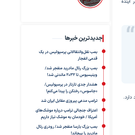
 آینده
جدیدترین خبرها
بمب نقل‌وانتقالاتی پرسپولیس در یک
قدمی انفجار
بمب بزرگ رئال مادرید منفجر شد/
وینیسیوس تا ۲۰۳۲ ماندنی شد!
هشدار جدی تارتار در پرسپولیس/
«جاسوس» رختکن را پیدا می‌کنم!
دارد.
ترامپ مدعی پیروزی مقابل ایران شد
اعتراف جنجالی ترامپ درباره موشک‌های
آمریکا / خودمان به موشک نیاز داریم
بمب بزرگ بارسا منفجر شد/ رودری رئال
مادرید را پیچاند!