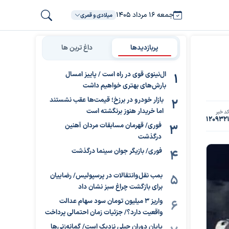
جمعه ۱۶ مرداد ۱۴۰۵
میلادی و قمری
پربازدیدها
داغ ترین ها
ال‌نینوی قوی در راه است / پاییز امسال
بارش‌های بهتری خواهیم داشت
بازار خودرو در برزخ؛ قیمت‌ها عقب نشستند
اما خریدار هنوز برنگشته است
د خبر
120932
فوری/ قهرمان مسابقات مردان آهنین
درگذشت
فوری/ بازیگر جوان سینما درگذشت
بمب نقل‌وانتقالات در پرسپولیس/ رضاییان
برای بازگشت چراغ سبز نشان داد
واریز ۳ میلیون تومان سود سهام عدالت
واقعیت دارد؟/ جزئیات زمان احتمالی پرداخت
پایان دوران جبلی نزدیک است/ گمانه‌زنی‌ها