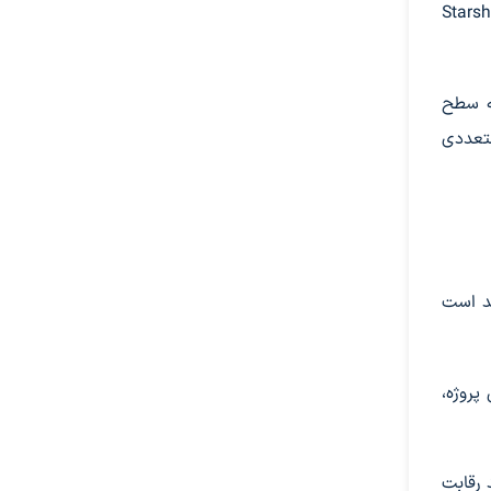
اردادی برای ساخت سامانه «Starship Human
به سطح
متعددی
قد است
پروژه،
 رقابت