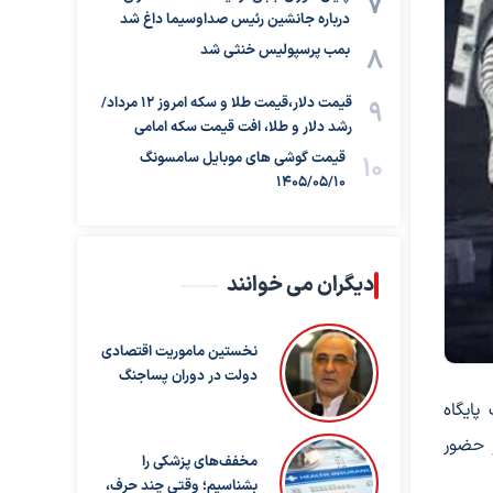
درباره جانشین رئیس صداوسیما داغ شد
بمب پرسپولیس خنثی شد
قیمت دلار،قیمت طلا و سکه امروز ۱۲ مرداد/
رشد دلار و طلا، افت قیمت سکه امامی
قیمت گوشی های موبایل سامسونگ
1405/05/10
دیگران می خوانند
نخستین ماموریت اقتصادی
دولت در دوران پساجنگ
پایگاه
و حضور
مخفف‌های پزشکی را
بشناسیم؛ وقتی چند حرف،