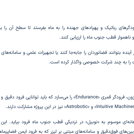
ودگرهای رباتیک و پهپادهای جهنده را به ماه بفرستد تا سطح آن را ب
ناهموار قطب جنوب ماه را ارزیابی کنند.
ده بتوانند فضانوردان را جابه‌جا کنند یا تجهیزات علمی و سامانه‌های ا
ات را به چند شرکت خصوصی واگذار کرده است.
شرکت «بلو اوریجین» متعلق به جف بزوس، بنیان‌گذار آمازون، فرودگر قمری «Endurance» را می‌سازد که باید توانایی
ت Astrobotic قرار است در دهانه‌ای موسوم به «نوبیل» در نزدیکی قطب جنوب ماه فرود بیاید. این
بین‌های فوق‌دقیق و سامانه‌های مبتنی بر لیزر که به فرود ایمن فضاپیما