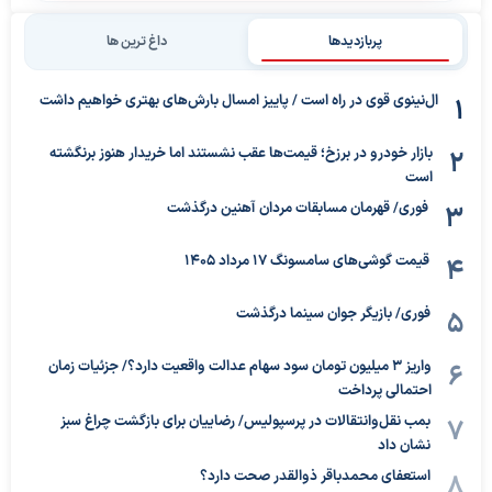
پربازدیدها
داغ ترین ها
ال‌نینوی قوی در راه است / پاییز امسال بارش‌های بهتری خواهیم داشت
بازار خودرو در برزخ؛ قیمت‌ها عقب نشستند اما خریدار هنوز برنگشته
است
فوری/ قهرمان مسابقات مردان آهنین درگذشت
قیمت گوشی‌های سامسونگ 17 مرداد 1405
فوری/ بازیگر جوان سینما درگذشت
واریز ۳ میلیون تومان سود سهام عدالت واقعیت دارد؟/ جزئیات زمان
احتمالی پرداخت
بمب نقل‌وانتقالات در پرسپولیس/ رضاییان برای بازگشت چراغ سبز
نشان داد
استعفای محمدباقر ذوالقدر صحت دارد؟