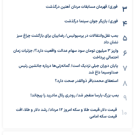
فوری/ قهرمان مسابقات مردان آهنین درگذشت
فوری/ بازیگر جوان سینما درگذشت
بمب نقل‌وانتقالات در پرسپولیس/ رضاییان برای بازگشت چراغ سبز
نشان داد
واریز ۳ میلیون تومان سود سهام عدالت واقعیت دارد؟/ جزئیات زمان
احتمالی پرداخت
پایان دوران جبلی نزدیک است/ گمانه‌زنی‌ها درباره جانشین رئیس
صداوسیما داغ شد
استعفای محمدباقر ذوالقدر صحت دارد؟
بمب بزرگ بارسا منفجر شد/ رودری رئال مادرید را پیچاند!
قیمت دلار،قیمت طلا و سکه امروز ۱۲ مرداد/ رشد دلار و طلا، افت
قیمت سکه امامی