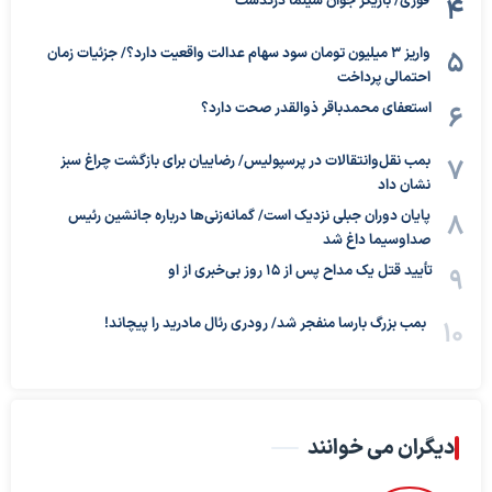
فوری/ بازیگر جوان سینما درگذشت
واریز ۳ میلیون تومان سود سهام عدالت واقعیت دارد؟/ جزئیات زمان
احتمالی پرداخت
استعفای محمدباقر ذوالقدر صحت دارد؟
بمب نقل‌وانتقالات در پرسپولیس/ رضاییان برای بازگشت چراغ سبز
نشان داد
پایان دوران جبلی نزدیک است/ گمانه‌زنی‌ها درباره جانشین رئیس
صداوسیما داغ شد
تأیید قتل یک مداح پس از ۱۵ روز بی‌خبری از او
بمب بزرگ بارسا منفجر شد/ رودری رئال مادرید را پیچاند!
دیگران می خوانند