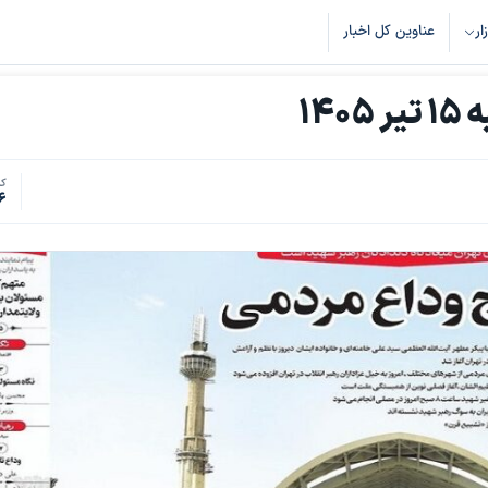
زار
عناوین کل اخبار
14
کد
6