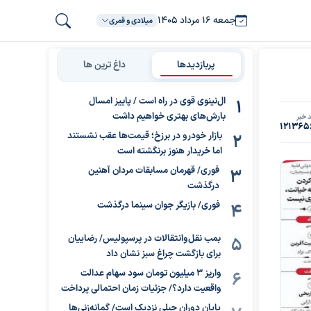
جمعه ۱۶ مرداد ۱۴۰۵
میلادی و قمری
پربازدیدها
داغ ترین ها
ال‌نینوی قوی در راه است / پاییز امسال
بارش‌های بهتری خواهیم داشت
 خبر
121365
بازار خودرو در برزخ؛ قیمت‌ها عقب نشستند
اما خریدار هنوز برنگشته است
فوری/ قهرمان مسابقات مردان آهنین
درگذشت
فوری/ بازیگر جوان سینما درگذشت
بمب نقل‌وانتقالات در پرسپولیس/ رضاییان
برای بازگشت چراغ سبز نشان داد
واریز ۳ میلیون تومان سود سهام عدالت
واقعیت دارد؟/ جزئیات زمان احتمالی پرداخت
پایان دوران جبلی نزدیک است/ گمانه‌زنی‌ها