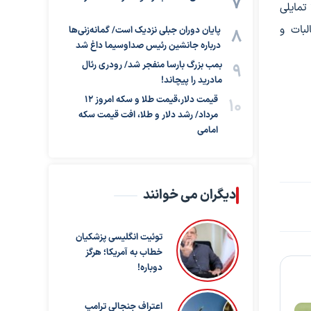
تمایلی
لبات و
پایان دوران جبلی نزدیک است/ گمانه‌زنی‌ها
درباره جانشین رئیس صداوسیما داغ شد
بمب بزرگ بارسا منفجر شد/ رودری رئال
مادرید را پیچاند!
قیمت دلار،قیمت طلا و سکه امروز ۱۲
مرداد/ رشد دلار و طلا، افت قیمت سکه
امامی
دیگران می خوانند
توئیت انگلیسی پزشکیان
خطاب به آمریکا؛ هرگز
دوباره!
اعتراف جنجالی ترامپ