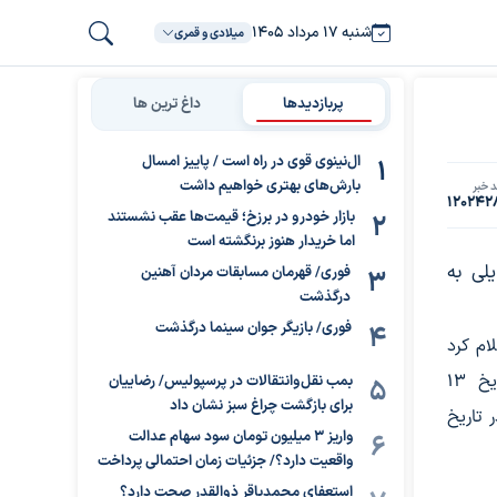
شنبه ۱۷ مرداد ۱۴۰۵
میلادی و قمری
پربازدیدها
داغ ترین ها
ال‌نینوی قوی در راه است / پاییز امسال
بارش‌های بهتری خواهیم داشت
 خبر
120242
بازار خودرو در برزخ؛ قیمت‌ها عقب نشستند
اما خریدار هنوز برنگشته است
لی به
فوری/ قهرمان مسابقات مردان آهنین
درگذشت
فوری/ بازیگر جوان سینما درگذشت
ام کرد
که باشگاه به بازیکنان خارجی این تیم گفته‌اند که تا تاریخ ۱۳
بمب نقل‌وانتقالات در پرسپولیس/ رضاییان
برای بازگشت چراغ سبز نشان داد
 تاریخ
واریز ۳ میلیون تومان سود سهام عدالت
واقعیت دارد؟/ جزئیات زمان احتمالی پرداخت
استعفای محمدباقر ذوالقدر صحت دارد؟