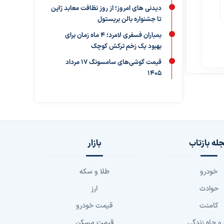
دیدنی های امروز؛ از روز نظافت معابد ژاپن
تا جشنواره بالن بریستول
بمباران فسفری لامرد؛ ۴ ماه زمان برای
بهبود یک زخم ترکش کوچک
قیمت گوشی‌های سامسونگ 17 مرداد
1405
له بازتاب
بازار
خودرو
طلا و سکه
حوادث
ارز
کامنت
قیمت خودرو
 و چاه زندگی
قیمت مسکن