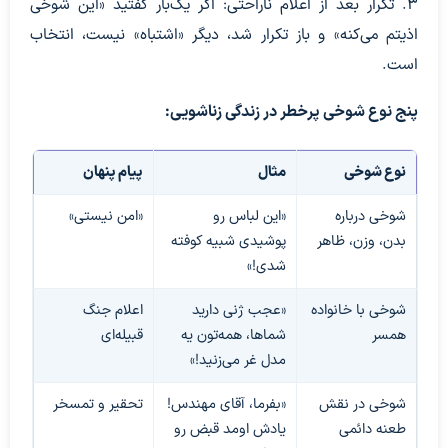
۳. تکرار بعد از اعلام ناراحتی: اگر یک‌بار گفتید «این شوخی
اذیتم می‌کنه» و باز تکرار شد، دیگر «اشتباه» نیست، انتخاب
است.
پنج نوع شوخی پرخطر در زندگی زناشویی:
نوع شوخی
مثال
پیام پنهان
شوخی درباره
«این لباس رو
«امن نیستی»
بدن، وزن، ظاهر
پوشیدی شبیه کوفته
شدی!»
شوخی با خانواده
«عجب ژنی دارید
اعلام جنگ
همسر
شماها، همه‌تون یه
قبیله‌ای
مدل غر می‌زنید!»
شوخی در نقش
«بفرما، آقای مهندس!
تحقیر و تمسخر
طعنه دائمی
یادش اومد قبض رو